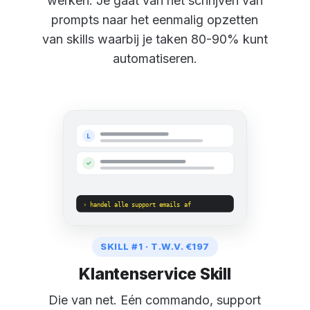
werken. Je gaat van het schrijven van
prompts naar het eenmalig opzetten
van skills waarbij je taken 80-90% kunt
automatiseren.
L
✓
› handel alle support emails af
SKILL #1 · T.W.V. €197
Klantenservice Skill
Die van net. Eén commando, support