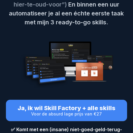
hier-te-oud-voor”)
En binnen een uur
automatiseer je al een échte eerste taak
met mijn 3 ready-to-go skills.
Ja, ik wil Skill Factory + alle skills
Voor de absurd lage prijs van €27
✅ Komt met een (insane) niet-goed-geld-terug-