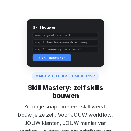
Skill bouwen
naam: mijn-offerte-skill
stap 1: lees binnenkomende aanvraag
stap 2: bereken op basis van m2
+ skill aanmaken
ONDERDEEL #2 · T.W.V. €197
Skill Mastery: zelf skills
bouwen
Zodra je snapt hoe een skill werkt,
bouw je ze zelf. Voor JOUW workflow,
JOUW klanten, JOUW manier van