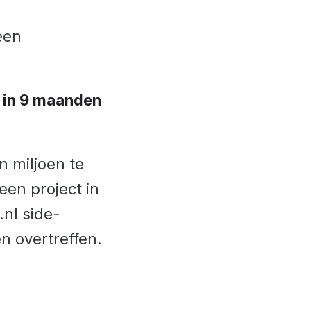
een
n in 9 maanden
n miljoen te
 een project in
.nl side-
n overtreffen.