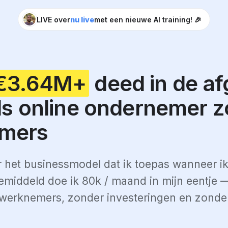
LIVE over
nu live
met een nieuwe AI training! 🎉
€3.64M+
deed in de a
als online ondernemer 
mers
 het businessmodel dat ik toepas wanneer i
 Gemiddeld doe ik 80k / maand in mijn eentje
 werknemers, zonder investeringen en zonder