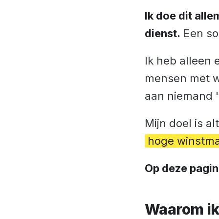
Ik doe dit all
dienst.
Een so
Ik heb alleen
mensen met wi
aan niemand '
Mijn doel is al
hoge winstma
Op deze pagina
Waarom ik 