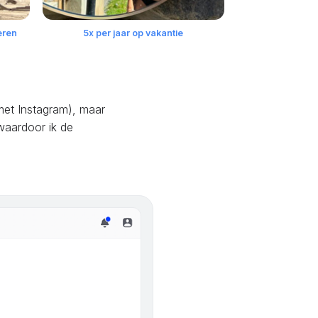
eren
5x per jaar op vakantie
 met Instagram), maar
 waardoor ik de