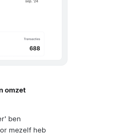
n omzet
er' ben
oor mezelf heb