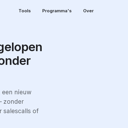
Tools
Programma's
Over
fgelopen
zonder
k een nieuw
 — zonder
 salescalls of