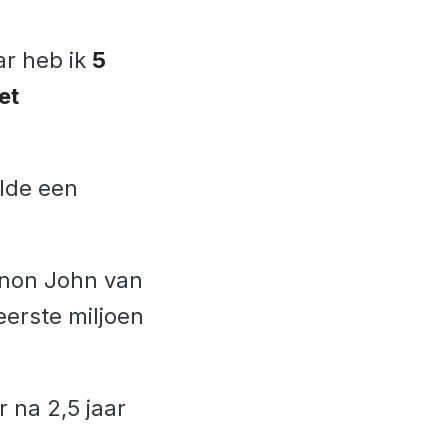
aar heb ik
5
et
lde een
gnon John van
eerste miljoen
 na 2,5 jaar